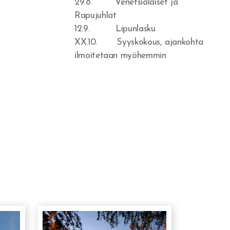
29.8. Venetsialaiset ja
Rapujuhlat
12.9. Lipunlasku
XX.10. Syyskokous, ajankohta
ilmoitetaan myöhemmin