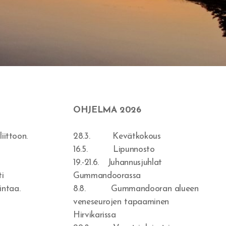
OHJELMA 2026
iittoon.
28.3. Kevätkokous
16.5. Lipunnosto
19.-21.6. Juhannusjuhlat
i
Gummandoorassa
intaa.
8.8. Gummandooran alueen
veneseurojen tapaaminen
Hirvikarissa