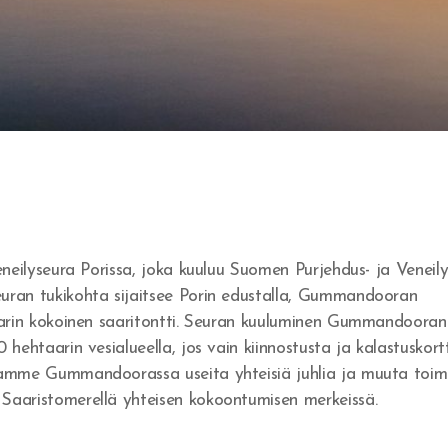
eilyseura Porissa, joka kuuluu Suomen Purjehdus- ja Veneilyl
ran tukikohta sijaitsee Porin edustalla, Gummandooran
aarin kokoinen saaritontti. Seuran kuuluminen Gummandooran
ehtaarin vesialueella, jos vain kiinnostusta ja kalastuskortt
amme Gummandoorassa useita yhteisiä juhlia ja muuta toim
aaristomerellä yhteisen kokoontumisen merkeissä.