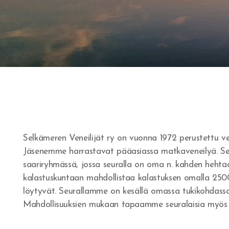
Selkämeren Veneilijät ry on vuonna 1972 perustettu ven
Jäsenemme harrastavat pääasiassa matkaveneilyä. Seu
saariryhmässä, jossa seuralla on oma n. kahden heht
kalastuskuntaan mahdollistaa kalastuksen omalla 2500 h
löytyvät. Seurallamme on kesällä omassa tukikohdass
Mahdollisuuksien mukaan tapaamme seuralaisia myös S